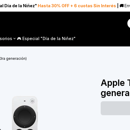
al Día de la Niñez"
Hasta 30% OFF + 6 cuotas Sin Interés
| 🚚
Env
sorios
🎮 Especial "Día de la Niñez"
3ra generación)
Apple 
genera