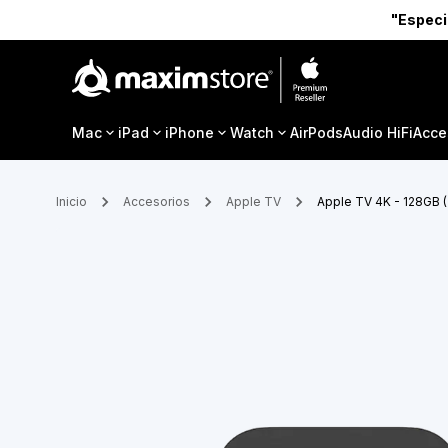
"Especi
Mac
iPad
iPhone
Watch
AirPods
Audio HiFi
Acce
Inicio
Accesorios
Apple TV
Apple TV 4K - 128GB (