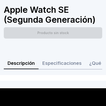
Apple Watch SE
(Segunda Generación)
Producto sin stock
Descripción
Especificaciones
¿Qué ha