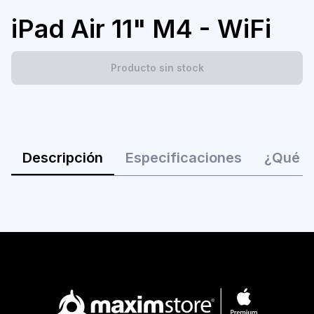
iPad Air 11" M4 - WiFi
Producto sin stock
Descripción
Especificaciones
¿Qué ha