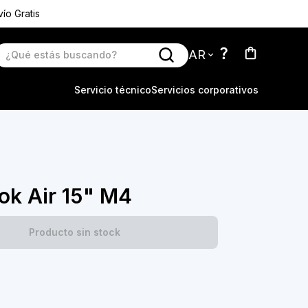
ío Gratis
AR
Servicio técnico
Servicios corporativos
k Air 15" M4
Producto sin stock