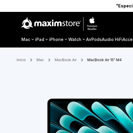
"Especi
Mac
iPad
iPhone
Watch
AirPods
Audio HiFi
Acce
Inicio
Mac
MacBook Air
MacBook Air 15" M4