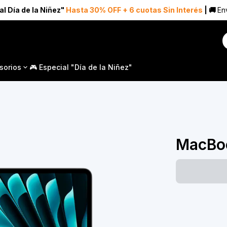
al Día de la Niñez"
Hasta 30% OFF + 6 cuotas Sin Interés
| 🚚
Env
sorios
🎮 Especial "Día de la Niñez"
MacBoo