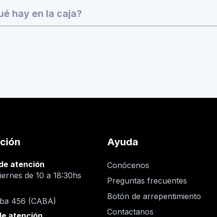
é hay en la caja?
ción
Ayuda
de atención
Conócenos
iernes de 10 a 18:30hs
Preguntas frecuentes
n
Botón de arrepentimiento
oba 456 (CABA)
Contactanos
de atención