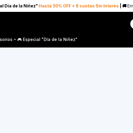
al Día de la Niñez"
Hasta 30% OFF + 6 cuotas Sin Interés
| 🚚
Env
sorios
🎮 Especial "Día de la Niñez"