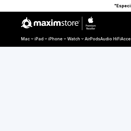
"Especi
Mac
iPad
iPhone
Watch
AirPods
Audio HiFi
Acce