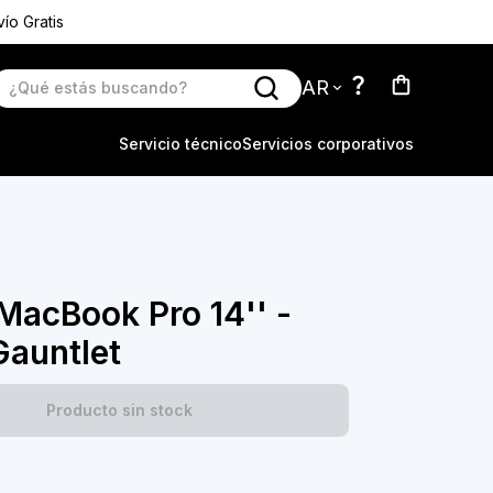
ío Gratis
AR
Servicio técnico
Servicios corporativos
MacBook Pro 14'' -
Gauntlet
Producto sin stock