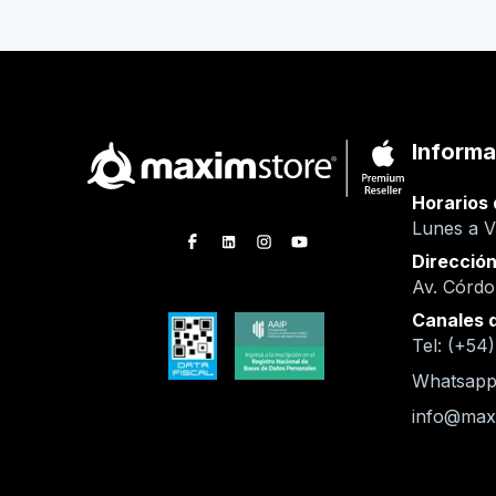
Informa
Horarios 
Lunes a V
Direcció
Av. Córd
Canales 
Tel: (+54
Whatsapp
info@max