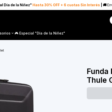
al Día de la Niñez"
Hasta 30% OFF + 6 cuotas Sin Interés
| 🚚
Env
sorios
🎮 Especial "Día de la Niñez"
let
Funda 
Thule 