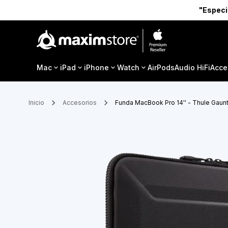
"Especi
Mac
iPad
iPhone
Watch
AirPods
Audio HiFi
Acce
Inicio
Accesorios
Funda MacBook Pro 14'' - Thule Gaunt