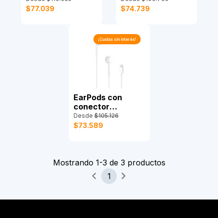
$77.039
$74.739
¡Cuotas sin interés!
EarPods con
conector
Lightning
Desde
$105.126
$73.589
Mostrando
1
-
3
de
3
productos
1