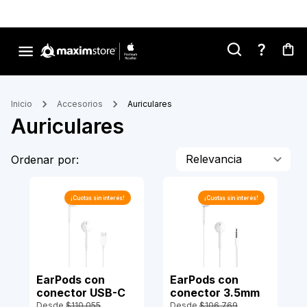
Inicio
Accesorios
Auriculares
Auriculares
Relevancia
Ordenar por:
¡Cuotas sin interés!
¡Cuotas sin interés!
EarPods con
EarPods con
conector USB-C
conector 3.5mm
Desde
$110.055
Desde
$106.769