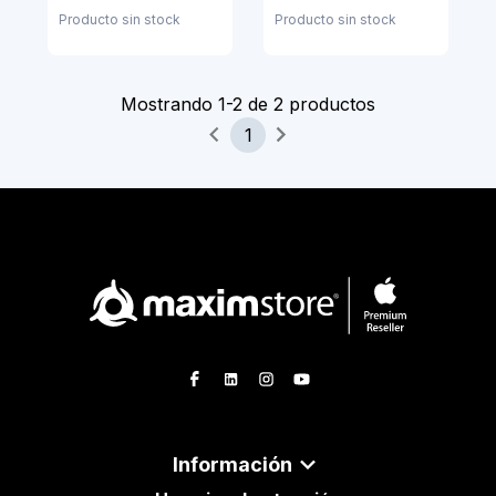
Alpino Verde
Trail
Producto sin stock
Producto sin stock
Mostrando
1
-
2
de
2
productos
1
Información