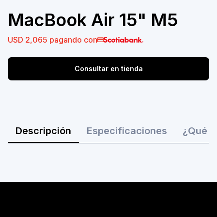
MacBook Air 15" M5
USD 2,065
pagando con
Consultar en tienda
Descripción
Especificaciones
¿Qué ha