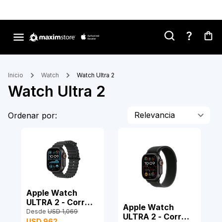
Inicio
Watch
Watch Ultra 2
Watch Ultra 2
Relevancia
Ordenar por:
Apple Watch
ULTRA 2 - Correa
Apple Watch
Ocean
Desde
USD 1,069
ULTRA 2 - Correa
USD 962