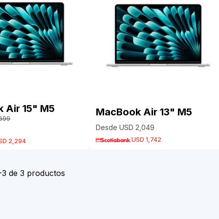
 Air 15" M5
MacBook Air 13" M5
,699
Desde
USD 2,049
USD 1,742
SD 2,294
-
3
de
3
productos