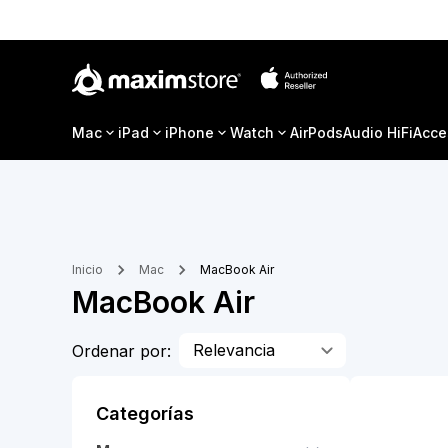
Mac
iPad
iPhone
Watch
AirPods
Audio HiFi
Acce
Inicio
Mac
MacBook Air
MacBook Air
Relevancia
Ordenar por:
Categorías