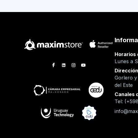
Informa
Horarios 
Lunes a S
Direcció
Gorlero y
del Este
Canales 
Tel: (+59
info@max